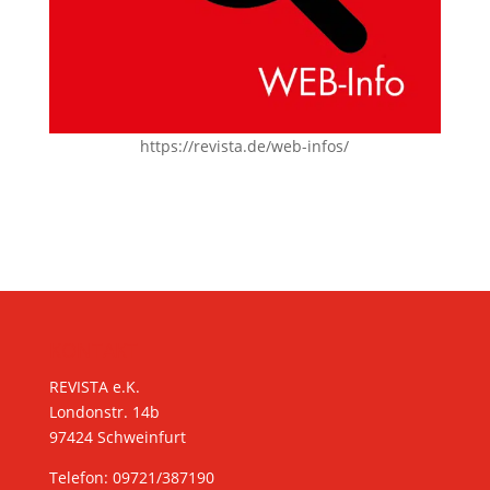
https://revista.de/web-infos/
KONTAKT
REVISTA e.K.
Londonstr. 14b
97424 Schweinfurt
Telefon: 09721/387190