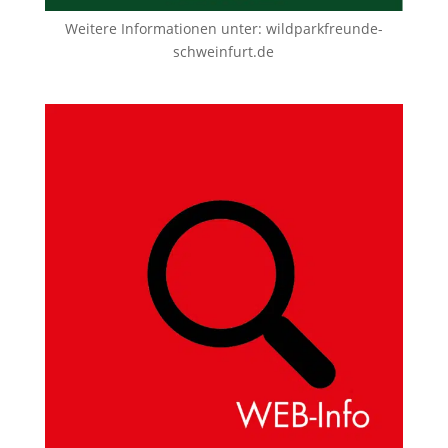
Weitere Informationen unter:
wildparkfreunde-
schweinfurt.de