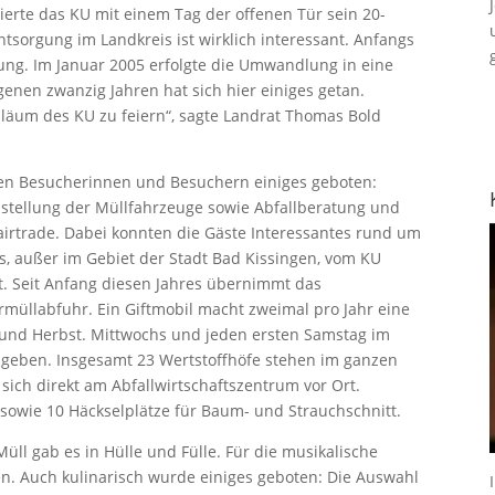
eierte das KU mit einem Tag der offenen Tür sein 20-
ntsorgung im Landkreis ist wirklich interessant. Anfangs
tung. Im Januar 2005 erfolgte die Umwandlung in eine
genen zwanzig Jahren hat sich hier einiges getan.
iläum des KU zu feiern“, sagte Landrat Thomas Bold
en Besucherinnen und Besuchern einiges geboten:
stellung der Müllfahrzeuge sowie Abfallberatung und
irtrade. Dabei konnten die Gäste Interessantes rund um
s, außer im Gebiet der Stadt Bad Kissingen, vom KU
. Seit Anfang diesen Jahres übernimmt das
llabfuhr. Ein Giftmobil macht zweimal pro Jahr eine
g und Herbst. Mittwochs und jeden ersten Samstag im
geben. Insgesamt 23 Wertstoffhöfe stehen im ganzen
sich direkt am Abfallwirtschaftszentrum vor Ort.
sowie 10 Häckselplätze für Baum- und Strauchschnitt.
ll gab es in Hülle und Fülle. Für die musikalische
. Auch kulinarisch wurde einiges geboten: Die Auswahl