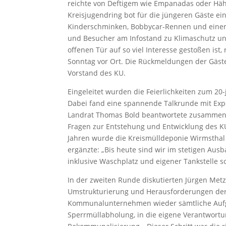
reichte von Deftigem wie Empanadas oder Häh
Kreisjugendring bot für die jüngeren Gäste 
Kinderschminken, Bobbycar-Rennen und einer 
und Besucher am Infostand zu Klimaschutz und
offenen Tür auf so viel Interesse gestoßen i
Sonntag vor Ort. Die Rückmeldungen der Gäste 
Vorstand des KU.
Eingeleitet wurden die Feierlichkeiten zum 20
Dabei fand eine spannende Talkrunde mit Ex
Landrat Thomas Bold beantwortete zusammen 
Fragen zur Entstehung und Entwicklung des KU.
Jahren wurde die Kreismülldeponie Wirmsthal 
ergänzte: „Bis heute sind wir im stetigen Au
inklusive Waschplatz und eigener Tankstelle 
In der zweiten Runde diskutierten Jürgen Metz
Umstrukturierung und Herausforderungen der 
Kommunalunternehmen wieder sämtliche Aufga
Sperrmüllabholung, in die eigene Verantwortu