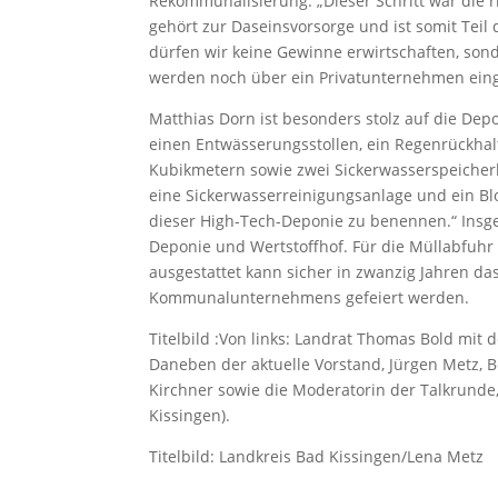
Rekommunalisierung. „Dieser Schritt war die r
gehört zur Daseinsvorsorge und ist somit Tei
dürfen wir keine Gewinne erwirtschaften, son
werden noch über ein Privatunternehmen ein
Matthias Dorn ist besonders stolz auf die Dep
einen Entwässerungsstollen, ein Regenrückha
Kubikmetern sowie zwei Sickerwasserspeiche
eine Sickerwasserreinigungsanlage und ein Blo
dieser High-Tech-Deponie zu benennen.“ Insge
Deponie und Wertstoffhof. Für die Müllabfuhr
ausgestattet kann sicher in zwanzig Jahren das
Kommunalunternehmens gefeiert werden.
Titelbild :Von links: Landrat Thomas Bold mi
Daneben der aktuelle Vorstand, Jürgen Metz, B
Kirchner sowie die Moderatorin der Talkrunde
Kissingen).
Titelbild: Landkreis Bad Kissingen/Lena Metz