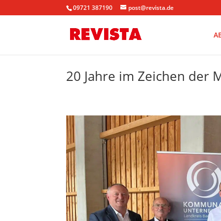
09721 387190
post@revista.de
A
20 Jahre im Zeichen der 