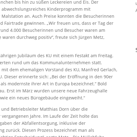
nchen bis hin zu süßen Leckereien und Eis. Der
ein abwechslungsreiches Kinderprogramm mit
Malstation an. Auch Preise konnten die Besucherinnen
 Fairtrade gewinnen. „Wir freuen uns, dass er Tag der
st, rund 4.000 Besucherinnen und Besucher waren am
waren durchweg positiv“, freute sich Jürgen Metz,
-jährigen Jubiläum des KU mit einem Festakt am Freitag.
perten rund um das Kommunalunternehmen statt.
mit dem ehemaligen Vorstand des KU, Manfred Gerlach,
 Dieser erinnerte sich: „Bei der Eröffnung in den 90er
als modernste ihrer Art in Europa bezeichnet.“ Bold
sbau. Erst im März wurden unsere neue Fahrzeughalle
sowie ein neues Bürogebäude eingeweiht.“
 und Betriebsleiter Matthias Dorn über die
vergangenen Jahre. Im Laufe der Zeit holte das
ben der Abfallentsorgung, inklusive der
ng zurück. Diesen Prozess bezeichnet man als