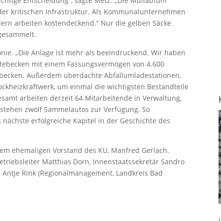
ichtige Entscheidung“, sagte Metz. „Die Müllabfuhr
l der kritischen Infrastruktur. Als Kommunalunternehmen
dern arbeiten kostendeckend.“ Nur die gelben Säcke
gesammelt.
onie. „Die Anlage ist mehr als beeindruckend. Wir haben
ltebecken mit einem Fassungsvermögen von 4.600
rbecken. Außerdem überdachte Abfallumladestationen,
ckheizkraftwerk, um einmal die wichtigsten Bestandteile
samt arbeiten derzeit 64 Mitarbeitende in Verwaltung,
 stehen zwölf Sammelautos zur Verfügung. So
 nächste erfolgreiche Kapitel in der Geschichte des
t dem ehemaligen Vorstand des KU, Manfred Gerlach.
etriebsleiter Matthias Dorn, Innenstaatssekretär Sandro
, Antje Rink (Regionalmanagement, Landkreis Bad