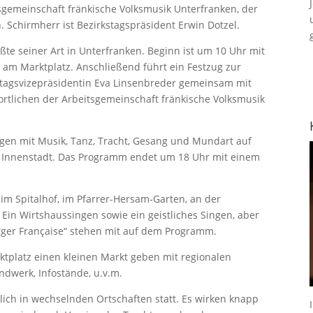
itsgemeinschaft fränkische Volksmusik Unterfranken, der
. Schirmherr ist Bezirkstagspräsident Erwin Dotzel.
ßte seiner Art in Unterfranken. Beginn ist um 10 Uhr mit
e am Marktplatz. Anschließend führt ein Festzug zur
stagsvizepräsidentin Eva Linsenbreder gemeinsam mit
rtlichen der Arbeitsgemeinschaft fränkische Volksmusik
en mit Musik, Tanz, Tracht, Gesang und Mundart auf
e Innenstadt. Das Programm endet um 18 Uhr mit einem
m Spitalhof, im Pfarrer-Hersam-Garten, an der
. Ein Wirtshaussingen sowie ein geistliches Singen, aber
er Française“ stehen mit auf dem Programm.
ktplatz einen kleinen Markt geben mit regionalen
ndwerk, Infostände, u.v.m.
rlich in wechselnden Ortschaften statt. Es wirken knapp