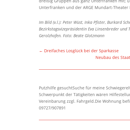
dreißig Gruppen aus ganz Unterfranken mit; u
Unterfranken und der ARGE Mundart-Theater Fra
Im Bild (v.l.): Peter Wüst, Inka Pfister, Burkard S
Bezirkstagsvizepräsidentin Eva Linsenbreder und 
Gerolzhofen. Foto: Beate Glotzmann
←
Dreifaches Losglück bei der Sparkasse
Neubau des Staat
Putzhilfe gesuchtSuche für meine Schwiegerelte
Schwerpunkt der Tätigkeiten wären Hilfestel
Vereinbarung zzgl. Fahrgeld.Die Wohnung befi
09727/907891