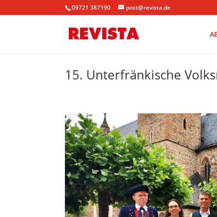
09721 387190
post@revista.de
A
15. Unterfränkische Volks