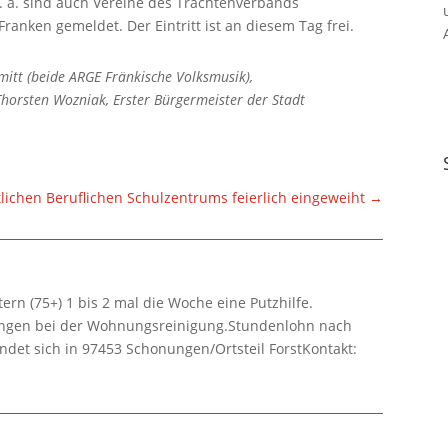
. a. sind auch Vereine des Trachtenverbands
nken gemeldet. Der Eintritt ist an diesem Tag frei.
chmitt (beide ARGE Fränkische Volksmusik),
Thorsten Wozniak, Erster Bürgermeister der Stadt
lichen Beruflichen Schulzentrums feierlich eingeweiht
→
rn (75+) 1 bis 2 mal die Woche eine Putzhilfe.
lungen bei der Wohnungsreinigung.Stundenlohn nach
ndet sich in 97453 Schonungen/Ortsteil ForstKontakt: