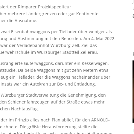
siert der Rimparer Projektspediteur
 über mehrere Ländergrenzen oder gar Kontinente
eher die Ausnahme.
 zwei Eisenbahnwaggons per Tieflader über weniger als
lanung und Abstimmung mit den Behörden. Am 4. Mai 2022
 war der Verladebahnhof Würzburg-Zell, Ziel das
euerwehrschule im Würzburger Stadtteil Zellerau.
usrangierte Güterwaggons, darunter ein Kesselwagen,
htstücke. Da beide Waggons mit gut zehn Metern etwa
rzeug ein Tieflader, der die Waggons nacheinander über
 Einsatz war ein Autokran zur Be- und Entladung.
ie Würzburger Stadtverwaltung die Genehmigung, den
 den Schienenfahrzeugen auf der Straße etwas mehr
ichen Nachtausflug.
der im Prinzip alles nach Plan ablief, für den ARNOLD-
eichnete. Die größte Herausforderung stellte die
ar. Hierfür bedurfte es extra angefertigter Halterungen