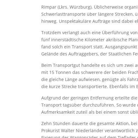
Rimpar (Lkrs. Würzburg). Üblicherweise organi
Schwerlasttransporte über längere Strecken,
hinweg. Unspektakuläre Aufträge sind dabei 
Trotzdem verlangt auch eine Überführung von
fünf innerstädtische Kilometer akribische P
fand solch ein Transport statt. Ausgangspunkt
Gelände des Auftraggebers, der Staatlichen F
Beim Transportgut handelte es sich um zwei a
mit 15 Tonnen das schwerere der beiden Frac
die gleiche Länge aufwiesen, genügte als Fah
die kurze Strecke transportierte. Ebenfalls im
Aufgrund der geringen Entfernung erteilte d
Transport tagsüber durchzuführen. So wurde
Aufmerksamkeit zuteil als bei einem sonst übl
Zehn Stunden dauerte die gesamte Aktion, bei 
Prokurist Walter Niederländer verantwortlich z
Fixierung der Waggonräder auf dem Tieflader d