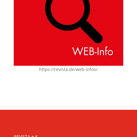
https://revista.de/web-infos/
KONTAKT
REVISTA e.K.