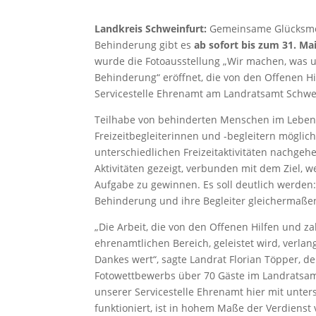
Landkreis Schweinfurt:
Gemeinsame Glücksmom
Behinderung gibt es
ab sofort bis zum 31. M
wurde die Fotoausstellung „Wir machen, was 
Behinderung“ eröffnet, die von den Offenen Hi
Servicestelle Ehrenamt am Landratsamt Schwei
Teilhabe von behinderten Menschen im Lebensbe
Freizeitbegleiterinnen und -begleitern möglic
unterschiedlichen Freizeitaktivitäten nachgeh
Aktivitäten gezeigt, verbunden mit dem Ziel, w
Aufgabe zu gewinnen. Es soll deutlich werden:
Behinderung und ihre Begleiter gleichermaße
„Die Arbeit, die von den Offenen Hilfen und z
ehrenamtlichen Bereich, geleistet wird, verla
Dankes wert“, sagte Landrat Florian Töpper, 
Fotowettbewerbs über 70 Gäste im Landratsam
unserer Servicestelle Ehrenamt hier mit unter
funktioniert, ist in hohem Maße der Verdienst