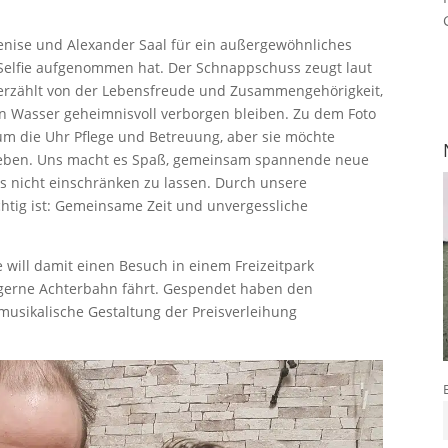
 Denise und Alexander Saal für ein außergewöhnliches
n-Selfie aufgenommen hat. Der Schnappschuss zeugt laut
 erzählt von der Lebensfreude und Zusammengehörigkeit,
n Wasser geheimnisvoll verborgen bleiben. Zu dem Foto
d um die Uhr Pflege und Betreuung, aber sie möchte
rleben. Uns macht es Spaß, gemeinsam spannende neue
s nicht einschränken zu lassen. Durch unsere
chtig ist: Gemeinsame Zeit und unvergessliche
lie will damit einen Besuch in einem Freizeitpark
hr gerne Achterbahn fährt. Gespendet haben den
 musikalische Gestaltung der Preisverleihung