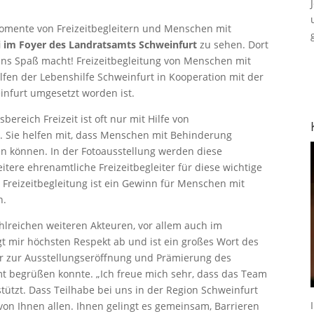
ente von Freizeit­begleitern und Menschen mit
ai im Foyer des Landratsamts Schweinfurt
zu sehen. Dort
uns Spaß macht! Freizeitbegleitung von Menschen mit
lfen der Lebenshilfe Schweinfurt in Kooperation mit der
nfurt umgesetzt worden ist.
reich Freizeit ist oft nur mit Hilfe von
h. Sie helfen mit, dass Menschen mit Behinderung
en können. In der Fotoausstellung werden diese
eitere ehrenamtliche Freizeitbegleiter für diese wichtige
 Freizeitbegleitung ist ein Gewinn für Menschen mit
n.
ahlreichen weiteren Akteuren, vor allem auch im
ngt mir höchsten Respekt ab und ist ein großes Wort des
der zur Ausstellungseröffnung und Prämierung des
t begrüßen konnte. „Ich freue mich sehr, dass das Team
stützt. Dass Teilhabe bei uns in der Region Schweinfurt
 von Ihnen allen. Ihnen gelingt es gemeinsam, Barrieren