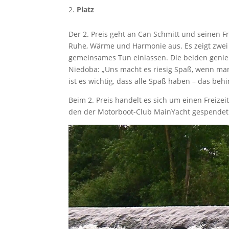
Platz
Der 2. Preis geht an Can Schmitt und seinen Fr
Ruhe, Wärme und Harmonie aus. Es zeigt zwei
gemeinsames Tun einlassen. Die beiden genieß
Niedoba: „Uns macht es riesig Spaß, wenn man
ist es wichtig, dass alle Spaß haben – das be
Beim 2. Preis handelt es sich um einen Freize
den der Motorboot-Club MainYacht gespendet