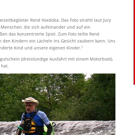
eizeitbegleiter René Niedoba. Das Foto strahlt laut Jury
 Menschen, die sich aufeinander und auf ein
en das konzentrierte Spiel. Zum Foto teilte René
 den Kindern ein Lächeln ins Gesicht zaubern kann. Uns
hinderte Kind und unsere eigenen Kinder.“
itgutschein (dreistündige Ausfahrt mit einem Motorboot),
 hat.