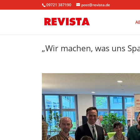
09721 387190
post@revista.de
A
„Wir machen, was uns Sp