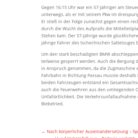
Gegen 16:15 Uhr war ein 57-Jähriger am Steue
unterwegs, als er mit seinem Pkw im dreispuri
Er stieß in der Folge zunächst gegen einen r
durch die Wucht des Aufpralls die Mittelleitp
Stehen kam. Der 57-Jährige wurde glücklicherwe
jährige Fahrer des tschechischen Sattelzuges b
Um den stark beschädigten BMW abschleppen 
teilweise gesperrt werden. Auch die Bergung 
in Anspruch genommen, da die Zugmaschine ebe
Fahrbahn in Richtung Passau musste deshalb b
beiden Fahrzeugen entstand ein Gesamtsachs
auch die Feuerwehren aus den umliegenden Or
Unfallörtlichkeit. Die Verkehrsunfallaufnahme
Biebelried.
←
Nach körperlicher Auseinandersetzung – Sp