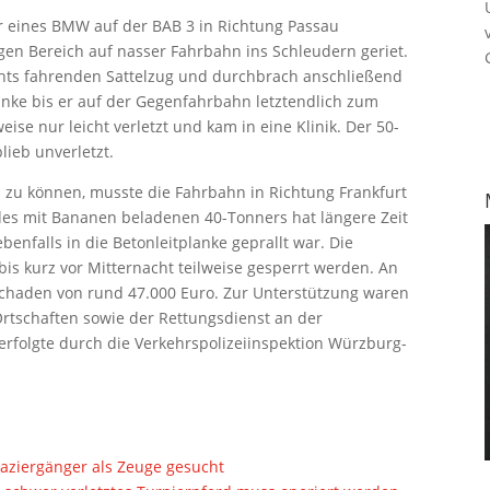
r eines BMW auf der BAB 3 in Richtung Passau
gen Bereich auf nasser Fahrbahn ins Schleudern geriet.
echts fahrenden Sattelzug und durchbrach anschließend
lanke bis er auf der Gegenfahrbahn letztendlich zum
ise nur leicht verletzt und kam in eine Klinik. Der 50-
lieb unverletzt.
zu können, musste die Fahrbahn in Richtung Frankfurt
des mit Bananen beladenen 40-Tonners hat längere Zeit
nfalls in die Betonleitplanke geprallt war. Die
is kurz vor Mitternacht teilweise gesperrt werden. An
chaden von rund 47.000 Euro. Zur Unterstützung waren
tschaften sowie der Rettungsdienst an der
 erfolgte durch die Verkehrspolizeiinspektion Würzburg-
aziergänger als Zeuge gesucht