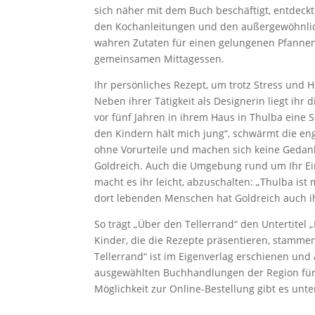
sich näher mit dem Buch beschäftigt, entdeckt
den Kochanleitungen und den außergewöhnlich
wahren Zutaten für einen gelungenen Pfannen
gemeinsamen Mittagessen.
Ihr persönliches Rezept, um trotz Stress und H
Neben ihrer Tätigkeit als Designerin liegt ihr
vor fünf Jahren in ihrem Haus in Thulba eine S
den Kindern hält mich jung“, schwärmt die en
ohne Vorurteile und machen sich keine Gedanken
Goldreich. Auch die Umgebung rund um Ihr Ei
macht es ihr leicht, abzuschalten: „Thulba is
dort lebenden Menschen hat Goldreich auch i
So trägt „Über den Tellerrand“ den Untertitel
Kinder, die die Rezepte präsentieren, stamme
Tellerrand“ ist im Eigenverlag erschienen und 
ausgewählten Buchhandlungen der Region für 1
Möglichkeit zur Online-Bestellung gibt es unt