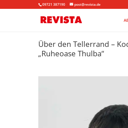
09721 387190
post@revista.de
A
Über den Tellerrand – Ko
„Ruheoase Thulba“