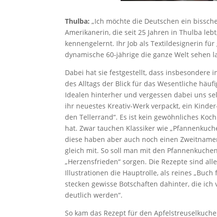
Thulba:
„Ich möchte die Deutschen ein bisschen
Amerikanerin, die seit 25 Jahren in Thulba lebt
kennengelernt. Ihr Job als Textildesignerin fü
dynamische 60-jährige die ganze Welt sehen l
Dabei hat sie festgestellt, dass insbesondere
des Alltags der Blick für das Wesentliche häuf
Idealen hinterher und vergessen dabei uns selb
ihr neuestes Kreativ-Werk verpackt, ein Kind
den Tellerrand“. Es ist kein gewöhnliches Ko
hat. Zwar tauchen Klassiker wie „Pfannenkuch
diese haben aber auch noch einen Zweitnamen
gleich mit. So soll man mit den Pfannenkuchen
„Herzensfrieden“ sorgen. Die Rezepte sind all
Illustrationen die Hauptrolle, als reines „Buch 
stecken gewisse Botschaften dahinter, die ich 
deutlich werden“.
So kam das Rezept für den Apfelstreuselkuche