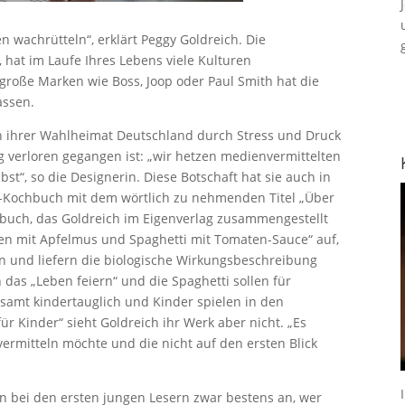
 wachrütteln“, erklärt Peggy Goldreich. Die
, hat im Laufe Ihres Lebens viele Kulturen
r große Marken wie Boss, Joop oder Paul Smith hat die
assen.
 in ihrer Wahlheimat Deutschland durch Stress und Druck
ig verloren gegangen ist: „wir hetzen medienvermittelten
st“, so die Designerin. Diese Botschaft hat sie auch in
er-Kochbuch mit dem wörtlich zu nehmenden Titel „Über
chbuch, das Goldreich im Eigenverlag zusammengestellt
en mit Apfelmus und Spaghetti mit Tomaten-Sauce“ auf,
 und liefern die biologische Wirkungsbeschreibung
 das „Leben feiern“ und die Spaghetti sollen für
esamt kindertauglich und Kinder spielen in den
für Kinder“ sieht Goldreich ihr Werk aber nicht. „Es
vermitteln möchte und die nicht auf den ersten Blick
n bei den ersten jungen Lesern zwar bestens an, wer