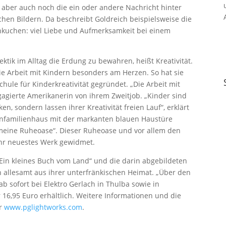
 aber auch noch die ein oder andere Nachricht hinter
en Bildern. Da beschreibt Goldreich beispielsweise die
kuchen: viel Liebe und Aufmerksamkeit bei einem
ektik im Alltag die Erdung zu bewahren, heißt Kreativität.
 die Arbeit mit Kindern besonders am Herzen. So hat sie
chule für Kinderkreativität gegründet. „Die Arbeit mit
gagierte Amerikanerin von ihrem Zweitjob. „Kinder sind
, sondern lassen ihrer Kreativität freien Lauf“, erklärt
nfamilienhaus mit der markanten blauen Haustüre
t meine Ruheoase“. Dieser Ruheoase und vor allem den
hr neuestes Werk gewidmet.
 „Ein kleines Buch vom Land“ und die darin abgebildeten
n allesamt aus ihrer unterfränkischen Heimat. „Über den
ab sofort bei Elektro Gerlach in Thulba sowie in
6,95 Euro erhältlich. Weitere Informationen und die
er
www.pglightworks.com
.