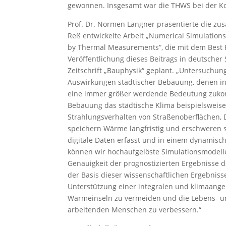
gewonnen. Insgesamt war die THWS bei der Kon
Prof. Dr. Normen Langner präsentierte die z
Reß entwickelte Arbeit „Numerical Simulations 
by Thermal Measurements“, die mit dem Best 
Veröffentlichung dieses Beitrags in deutscher
Zeitschrift „Bauphysik“ geplant. „Untersuchun
Auswirkungen städtischer Bebauung, denen in
eine immer größer werdende Bedeutung zukommt
Bebauung das städtische Klima beispielsweis
Strahlungsverhalten von Straßenoberflächen,
speichern Wärme langfristig und erschweren s
digitale Daten erfasst und in einem dynamis
können wir hochaufgelöste Simulationsmodelle 
Genauigkeit der prognostizierten Ergebnisse de
der Basis dieser wissenschaftlichen Ergebnis
Unterstützung einer integralen und klimaang
Wärmeinseln zu vermeiden und die Lebens- un
arbeitenden Menschen zu verbessern.“