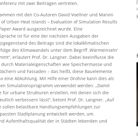
ferenz mit zwei Beiträgen vertreten.
usammen mit den Co-Autoren David Voellner und Marvin
of Urban Heat Islands – Evaluation of Simulation Results
Paper Award ausgezeichnet wurde. Eine
 Sprache ist für eine der nächsten Ausgaben der
gsgegenstand des Beitrags sind die lokalklimatischen
folge des Klimawandels unter dem Begriff ,Wärmeinseln‘
“, erläutert Prof. Dr. Langner. Dabei beeinflusse die
e durch Materialeigenschaften wie Speichermasse und
 Dächern und Fassaden – das heißt, diese Bauelemente
o eine Abkühlung. Mit Hilfe einer Drohne kann dies als
chen Simulationsprogramm verwendet werden. „Damit
für urbane Strukturen erstellen, mit denen sich die
utlich verbessern lässt“, betont Prof. Dr. Langner. „Auf
se sollen belastbare Handlungsempfehlungen zur
epassten Stadtplanung entwickelt werden, um
d Aufenthaltsqualität der in Städten lebenden und