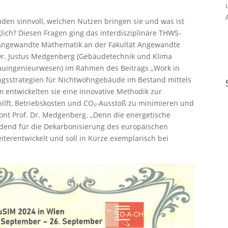
n sinnvoll, welchen Nutzen bringen sie und was ist
ich? Diesen Fragen ging das interdisziplinäre THWS-
(Angewandte Mathematik an der Fakultät Angewandte
 Dr. Justus Medgenberg (Gebäudetechnik und Klima
Bauingenieurwesen) im Rahmen des Beitrags „Work in
ngsstrategien für Nichtwohngebäude im Bestand mittels
entwickelten sie eine innovative Methodik zur
hilft, Betriebskosten und CO₂-Ausstoß zu minimieren und
tont Prof. Dr. Medgenberg. „Denn die energetische
dend für die Dekarbonisierung des europäischen
terentwickelt und soll in Kürze exemplarisch bei