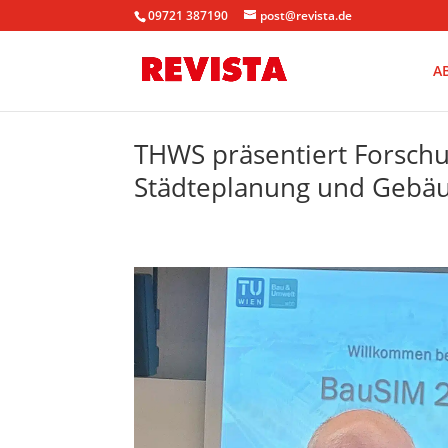
09721 387190
post@revista.de
A
THWS präsentiert Forsch
Städteplanung und Gebä