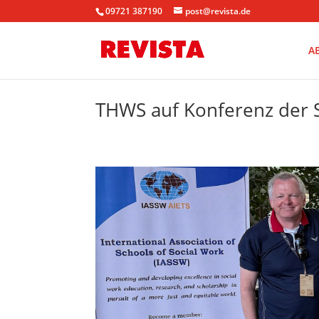
09721 387190
post@revista.de
A
THWS auf Konferenz der S