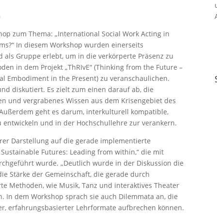
n
hop zum Thema: „International Social Work Acting in
toms?“ In diesem Workshop wurden einerseits
als Gruppe erlebt, um in die verkörperte Präsenz zu
n in dem Projekt „ThRIvE“ (Thinking from the Future –
tal Embodiment in the Present) zu veranschaulichen.
nd diskutiert. Es zielt zum einen darauf ab, die
rken und vergrabenes Wissen aus dem Krisengebiet des
Außerdem geht es darum, interkulturell kompatible,
zu entwickeln und in der Hochschullehre zur verankern.
hrer Darstellung auf die gerade implementierte
Sustainable Futures: Leading from within,“ die mit
hgeführt wurde. „Deutlich wurde in der Diskussion die
 die Stärke der Gemeinschaft, die gerade durch
rte Methoden, wie Musik, Tanz und interaktives Theater
ich. In dem Workshop sprach sie auch Dilemmata an, die
ler, erfahrungsbasierter Lehrformate aufbrechen können.