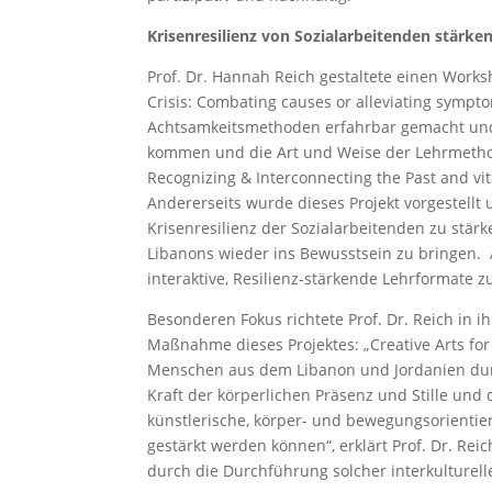
Krisenresilienz von Sozialarbeitenden stärke
Prof. Dr. Hannah Reich gestaltete einen Works
Crisis: Combating causes or alleviating symp
Achtsamkeitsmethoden erfahrbar gemacht und 
kommen und die Art und Weise der Lehrmethode
Recognizing & Interconnecting the Past and vi
Andererseits wurde dieses Projekt vorgestellt u
Krisenresilienz der Sozialarbeitenden zu stä
Libanons wieder ins Bewusstsein zu bringen. 
interaktive, Resilienz-stärkende Lehrformate 
Besonderen Fokus richtete Prof. Dr. Reich in i
Maßnahme dieses Projektes: „Creative Arts for 
Menschen aus dem Libanon und Jordanien durc
Kraft der körperlichen Präsenz und Stille und
künstlerische, körper- und bewegungsorientie
gestärkt werden können“, erklärt Prof. Dr. Re
durch die Durchführung solcher interkulturel