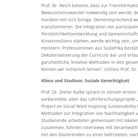
Prof. Dr. Reich betonte, dass zur Transformat
Bewusstseinswandel notwendig sein werde, d
Handeln mit sich bringe. Dementsprechend we
transformieren. Die Integration von partizipat
Persönlichkeitsentwicklung und Gemeinschaftsb
Krisenresilienz stärken, werde wichtig sein, u
meistern. Professorinnen aus Südafrika bestäti
Dekolonialisierung der Curricula dar und erläut
ganzheitliche, kreative Methoden in den gesa
können wir sicherlich lernen“, schloss Prof. Dr.
Klima und Studium: Soziale Gerechtigkeit
Prof. Dr. Dieter Kulke sprach in seinem ersten
vorbereitete, über das Lehrforschungsprojek
Project on Social Work Inspiring Sustainability
Methoden zur Integration von Nachhaltigkeit u
Studierende arbeiteten gemeinsam mit lokalen
zusammen, führten Interviews mit Verantwortli
mit den Dozierenden zu einer befristeten, nach