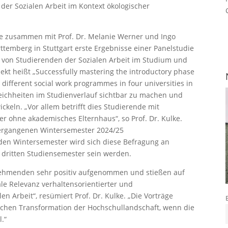
e der Sozialen Arbeit im Kontext ökologischer
ulke zusammen mit Prof. Dr. Melanie Werner und Ingo
temberg in Stuttgart erste Ergebnisse einer Panelstudie
t von Studierenden der Sozialen Arbeit im Studium und
ekt heißt „Successfully mastering the introductory phase
in different social work programmes in four universities in
gleichheiten im Studienverlauf sichtbar zu machen und
keln. „Vor allem betrifft dies Studierende mit
r ohne akademisches Elternhaus“, so Prof. Dr. Kulke.
ergangenen Wintersemester 2024/25
en Wintersemester wird sich diese Befragung an
m dritten Studiensemester sein werden.
nehmenden sehr positiv aufgenommen und stießen auf
nale Relevanz verhaltensorientierter und
en Arbeit“, resümiert Prof. Dr. Kulke. „Die Vorträge
schen Transformation der Hochschullandschaft, wenn die
l.“