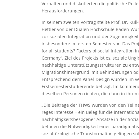
Verhalten und diskutierten die politische Roll
Herausforderungen.
In seinem zweiten Vortrag stellte Prof. Dr. K
Hettler von der Dualen Hochschule Baden-Würt
zur sozialen Integration und der Zugehörigkei
insbesondere im ersten Semester vor. Das Proj
for all students? Factors of social integration 
Germany“. Ziel des Projekts ist es, soziale Un
nachhaltige Unterstützungsstrukturen zu entwic
Migrationshintergrund, mit Behinderungen ode
Entsprechend dem Panel-Design wurden im v
Erstsemesterstudierende befragt. Im kommend
dieselben Personen richten, die dann in ihre
„Die Beiträge der THWS wurden von den Teil
reges Interesse – ein Beleg für die internatio
nachhaltigkeitsbezogener Ansätze in der Sozial
betonen die Notwendigkeit einer paradigmati
sozial-ökologische Transformation gelingen sol