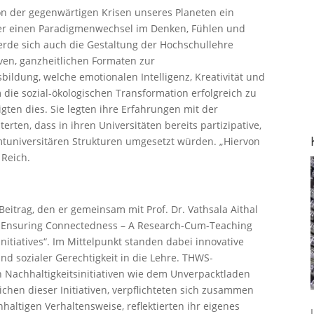
ion der gegenwärtigen Krisen unseres Planeten ein
er einen Paradigmenwechsel im Denken, Fühlen und
rde sich auch die Gestaltung der Hochschullehre
iven, ganzheitlichen Formaten zur
ildung, welche emotionalen Intelligenz, Kreativität und
m die sozial-ökologischen Transformation erfolgreich zu
gten dies. Sie legten ihre Erfahrungen mit der
erten, dass in ihren Universitäten bereits partizipative,
mtuniversitären Strukturen umgesetzt würden. „Hiervon
 Reich.
 Beitrag, den er gemeinsam mit Prof. Dr. Vathsala Aithal
t „Ensuring Connectedness – A Research-Cum-Teaching
 Initiatives“. Im Mittelpunkt standen dabei innovative
nd sozialer Gerechtigkeit in die Lehre. THWS-
 Nachhaltigkeitsinitiativen wie dem Unverpacktladen
chen dieser Initiativen, verpflichteten sich zusammen
haltigen Verhaltensweise, reflektierten ihr eigenes