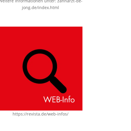
Weitere Informationen unter:
zahnarzt-de-
jong.de/index.html
https://revista.de/web-infos/