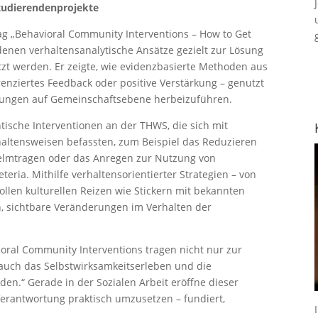
tudierendenprojekte
rag „Behavioral Community Interventions – How to Get
 denen verhaltensanalytische Ansätze gezielt zur Lösung
tzt werden. Er zeigte, wie evidenzbasierte Methoden aus
renziertes Feedback oder positive Verstärkung – genutzt
ungen auf Gemeinschaftsebene herbeizuführen.
tische Interventionen an der THWS, die sich mit
haltensweisen befassten, zum Beispiel das Reduzieren
helmtragen oder das Anregen zur Nutzung von
eria. Mithilfe verhaltensorientierter Strategien – von
llen kulturellen Reizen wie Stickern mit bekannten
n, sichtbare Veränderungen im Verhalten der
vioral Community Interventions tragen nicht nur zur
 auch das Selbstwirksamkeitserleben und die
den.“ Gerade in der Sozialen Arbeit eröffne dieser
Verantwortung praktisch umzusetzen – fundiert,