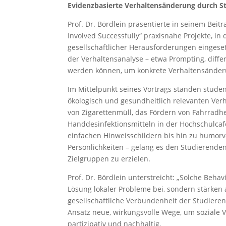
Evidenzbasierte Verhaltensänderung durch S
Prof. Dr. Bördlein präsentierte in seinem Beit
Involved Successfully“ praxisnahe Projekte, in
gesellschaftlicher Herausforderungen eingese
der Verhaltensanalyse – etwa Prompting, diffe
werden können, um konkrete Verhaltensänder
Im Mittelpunkt seines Vortrags standen studen
ökologisch und gesundheitlich relevanten Ver
von Zigarettenmüll, das Fördern von Fahrrad
Handdesinfektionsmitteln in der Hochschulcafet
einfachen Hinweisschildern bis hin zu humorvo
Persönlichkeiten – gelang es den Studierende
Zielgruppen zu erzielen.
Prof. Dr. Bördlein unterstreicht: „Solche Beha
Lösung lokaler Probleme bei, sondern stärken
gesellschaftliche Verbundenheit der Studieren
Ansatz neue, wirkungsvolle Wege, um soziale 
partizipativ und nachhaltig.