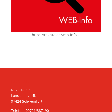
https://revista.de/web-infos/
KONTAKT
REVISTA e.K.
Londonstr. 14b
97424 Schweinfurt
Telefon: 09721/387190