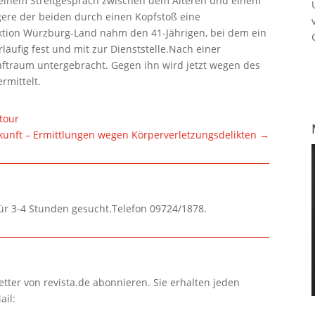
 einem Streitgespräch zwischen dem Älteren und einem
ngere der beiden durch einen Kopfstoß eine
pektion Würzburg-Land nahm den 41-Jährigen, bei dem ein
rläufig fest und mit zur Dienststelle.Nach einer
ftraum untergebracht. Gegen ihn wird jetzt wegen des
rmittelt.
tour
unft – Ermittlungen wegen Körperverletzungsdelikten
→
für 3-4 Stunden gesucht.Telefon 09724/1878.
tter von revista.de abonnieren. Sie erhalten jeden
ail: