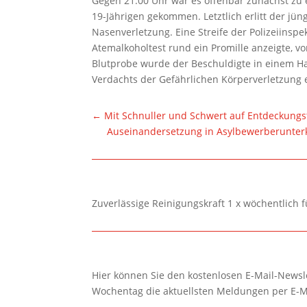
Gegen 21.00 Uhr war es offenbar zunächst zu
19-Jährigen gekommen. Letztlich erlitt der jü
Nasenverletzung. Eine Streife der Polizeiins
Atemalkoholtest rund ein Promille anzeigte, vo
Blutprobe wurde der Beschuldigte in einem Ha
Verdachts der Gefährlichen Körperverletzung e
←
Mit Schnuller und Schwert auf Entdeckungs
Auseinandersetzung in Asylbewerberunterk
Zuverlässige Reinigungskraft 1 x wöchentlich 
Hier können Sie den kostenlosen E-Mail-Newsle
Wochentag die aktuellsten Meldungen per E-M