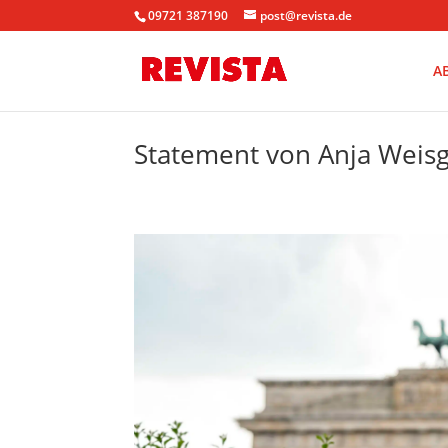
09721 387190
post@revista.de
A
Statement von Anja Weis