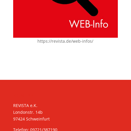
https://revista.de/web-infos/
KONTAKT
REVISTA e.K.
Londonstr. 14b
97424 Schweinfurt
Telefon: 09721/387190