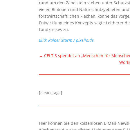
rund um den Zabelstein stehen unter Schutzst
vielen Biotopen und Naturschutzgebieten und
forstwirtschaftlichen Flächen, könne das vorg
Entwicklung eines Konzepts sagte Leitherer d
Landkreises zu.
Bild: Rainer Sturm / pixelio.de
←
CELTIS spendet an „Menschen für Mensche
Works
[clean_tags]
Hier können Sie den kostenlosen E-Mail-Newsle
Wochentag die aktuellsten Meldungen per E-M