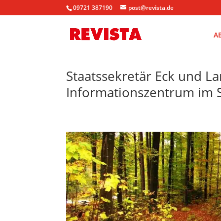
09721 387190
post@revista.de
A
Staatssekretär Eck und La
Informationszentrum im 