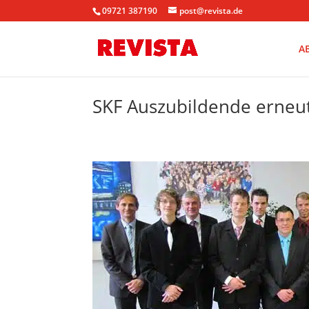
09721 387190
post@revista.de
A
SKF Auszubildende erneut