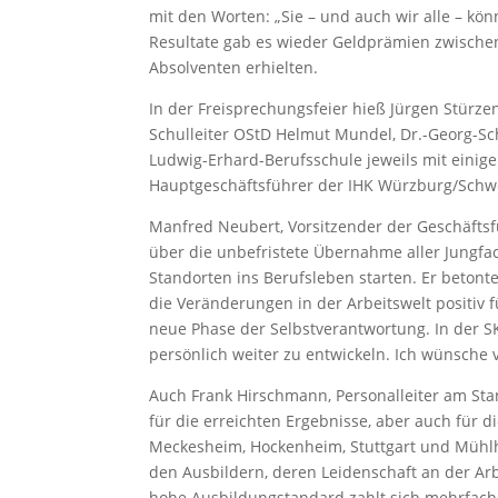
mit den Worten: „Sie – und auch wir alle – kön
Resultate gab es wieder Geldprämien zwischen
Absolventen erhielten.
In der Freisprechungsfeier hieß Jürgen Stürz
Schulleiter OStD Helmut Mundel, Dr.-Georg-S
Ludwig-Erhard-Berufsschule jeweils mit einige
Hauptgeschäftsführer der IHK Würzburg/Schwe
Manfred Neubert, Vorsitzender der Geschäftsf
über die unbefristete Übernahme aller Jungfa
Standorten ins Berufsleben starten. Er betonte,
die Veränderungen in der Arbeitswelt positiv f
neue Phase der Selbstverantwortung. In der SK
persönlich weiter zu entwickeln. Ich wünsche 
Auch Frank Hirschmann, Personalleiter am St
für die erreichten Ergebnisse, aber auch für 
Meckesheim, Hockenheim, Stuttgart und Mühlh
den Ausbildern, deren Leidenschaft an der Arb
hohe Ausbildungstandard zahlt sich mehrfach