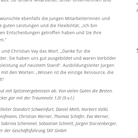
ckwünschte ebenfalls die jungen Mitarbeiterinnen und
 guten Leistungen und die Flexibilität. „Ich bin
igen Entscheidungen getroffen haben und Sie Ihre
en.“
l und Christian Vay das Wort. „Danke für die
lder. Sie haben uns gut ausgebildet und waren Vorbilder
itsleistung auf neustem Stand“. Ausbildungsleiter Jürgen
 mit den Worten: „Wissen ist die einzige Ressource, die
t“
ut mit Spitzenergebnissen ab. Von vielen Guten die Besten.
ker gar mit der Traumnote 1,0! (9.v.l.)
leiter Standort Schweinfurt, Daniel Meth, Norbert Völkl,
l Hofmann, Christian Werner, Thomas Schäfer, Eva Werner,
, Sabrina Schemmel, Sebastian Schmitt, Jürgen Stürzenberger,
nder der Geschäftsführung SKF GmbH