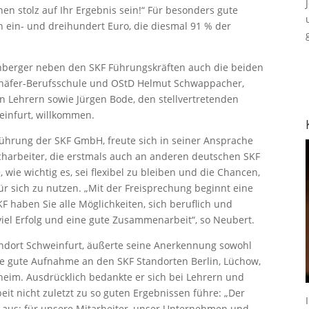
nen stolz auf Ihr Ergebnis sein!“ Für besonders gute
 ein- und dreihundert Euro, die diesmal 91 % der
enberger neben den SKF Führungskräften auch die beiden
chäfer-Berufsschule und OStD Helmut Schwappacher,
n Lehrern sowie Jürgen Bode, den stellvertretenden
infurt, willkommen.
ührung der SKF GmbH, freute sich in seiner Ansprache
charbeiter, die erstmals auch an anderen deutschen SKF
 wie wichtig es, sei flexibel zu bleiben und die Chancen,
ür sich zu nutzen. „Mit der Freisprechung beginnt eine
F haben Sie alle Möglichkeiten, sich beruflich und
viel Erfolg und eine gute Zusammenarbeit“, so Neubert.
andort Schweinfurt, äußerte seine Anerkennung sowohl
die gute Aufnahme an den SKF Standorten Berlin, Lüchow,
eim. Ausdrücklich bedankte er sich bei Lehrern und
eit nicht zuletzt zu so guten Ergebnissen führe: „Der
 aus: für unsere Mitarbeiter, unser Unternehmen und