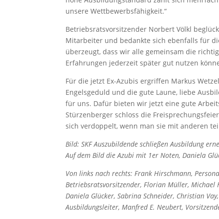
unsere Wettbewerbsfähigkeit.“
Betriebsratsvorsitzender Norbert Völkl beglü
Mitarbeiter und bedankte sich ebenfalls für die
überzeugt, dass wir alle gemeinsam die richt
Erfahrungen jederzeit später gut nutzen könn
Für die jetzt Ex-Azubis ergriffen Markus Wetze
Engelsgeduld und die gute Laune, liebe Ausbi
für uns. Dafür bieten wir jetzt eine gute Arbe
Stürzenberger schloss die Freisprechungsfeier
sich verdoppelt, wenn man sie mit anderen teil
Bild: SKF Auszubildende schließen Ausbildung erne
Auf dem Bild die Azubi mit 1er Noten, Daniela Glüc
Von links nach rechts: Frank Hirschmann, Personal
Betriebsratsvorsitzender, Florian Müller, Michae
Daniela Glücker, Sabrina Schneider, Christian Vay
Ausbildungsleiter, Manfred E. Neubert, Vorsitze