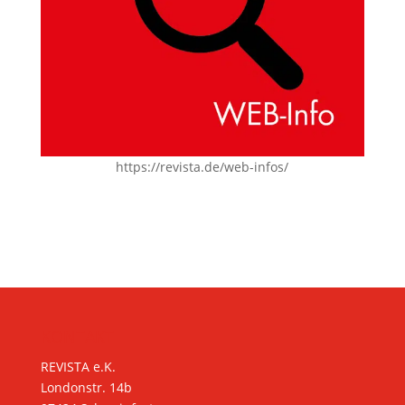
https://revista.de/web-infos/
KONTAKT
REVISTA e.K.
Londonstr. 14b