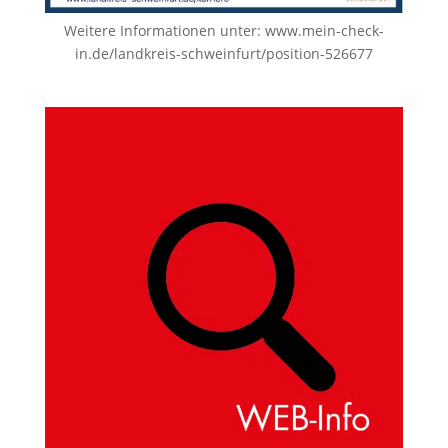
Weitere Informationen unter:
www.mein-check-
in.de/landkreis-schweinfurt/position-526677