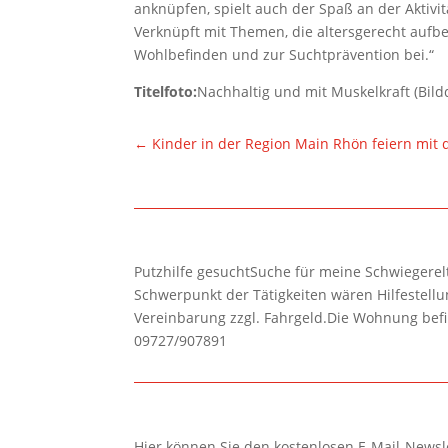
anknüpfen, spielt auch der Spaß an der Aktivi
Verknüpft mit Themen, die altersgerecht aufbe
Wohlbefinden und zur Suchtprävention bei.“
Titelfoto:
Nachhaltig und mit Muskelkraft (Bild
←
Kinder in der Region Main Rhön feiern mit
Putzhilfe gesuchtSuche für meine Schwiegerelte
Schwerpunkt der Tätigkeiten wären Hilfestel
Vereinbarung zzgl. Fahrgeld.Die Wohnung befi
09727/907891
Hier können Sie den kostenlosen E-Mail-Newsle