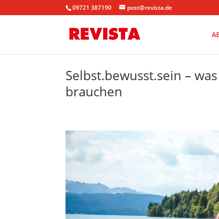
09721 387190
post@revista.de
A
Selbst.bewusst.sein – was
brauchen