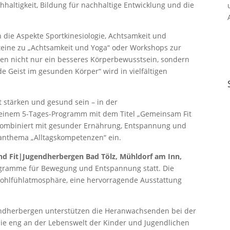
chhaltigkeit, Bildung für nachhaltige Entwicklung und die
die Aspekte Sportkinesiologie, Achtsamkeit und
eine zu „Achtsamkeit und Yoga“ oder Workshops zur
nnen nicht nur ein besseres Körperbewusstsein, sondern
e Geist im gesunden Körper“ wird in vielfältigen
 stärken und gesund sein – in der
 einem 5-Tages-Programm mit dem Titel „Gemeinsam Fit
kombiniert mit gesunder Ernährung, Entspannung und
anthema „Alltagskompetenzen“ ein.
nd Fit|Jugendherbergen Bad Tölz, Mühldorf am Inn,
ramme für Bewegung und Entspannung statt. Die
ohlfühlatmosphäre, eine hervorragende Ausstattung
ndherbergen unterstützen die Heranwachsenden bei der
ie eng an der Lebenswelt der Kinder und Jugendlichen