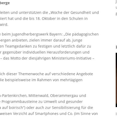
berge
gleiten und unterstützen die „Woche der Gesundheit und
iiert hat und die bis 18. Oktober in den Schulen in
wird.
me beim Jugendherbergswerk Bayern: „Die pädagogischen
ergen anbieten, zielen immer darauf ab, junge
den Teamgedanken zu festigen und letztlich dafür zu
ter gegenüber individuellen Herausforderungen und
– das Motto der diesjährigen Ministeriums-Initiative –
lich dieser Themenwoche auf verschiedene Angebote
d die beispielsweise im Rahmen von mehrtägigen
-Partenkirchen, Mittenwald, Oberammergau und
ne Programmbausteine zu Umwelt und gesunder
auf boirisch“) oder auch zur Sensibilisierung für die
weisen Verzicht auf Smartphones und Co. (im Sinne von