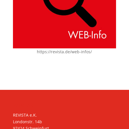
https://revista.de/web-infos/
KONTAKT
REVISTA e.K.
Londonstr. 14b
97424 Schweinfurt