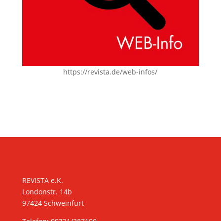
https://revista.de/web-infos/
KONTAKT
REVISTA e.K.
Londonstr. 14b
97424 Schweinfurt