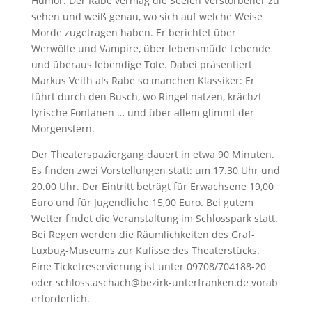
Humor. Der Rabe vermag die Seelen Verstorbener zu
sehen und weiß genau, wo sich auf welche Weise
Morde zugetragen haben. Er berichtet über
Werwölfe und Vampire, über lebensmüde Lebende
und überaus lebendige Tote. Dabei präsentiert
Markus Veith als Rabe so manchen Klassiker: Er
führt durch den Busch, wo Ringel natzen, krächzt
lyrische Fontanen … und über allem glimmt der
Morgenstern.
Der Theaterspaziergang dauert in etwa 90 Minuten.
Es finden zwei Vorstellungen statt: um 17.30 Uhr und
20.00 Uhr. Der Eintritt beträgt für Erwachsene 19,00
Euro und für Jugendliche 15,00 Euro. Bei gutem
Wetter findet die Veranstaltung im Schlosspark statt.
Bei Regen werden die Räumlichkeiten des Graf-
Luxbug-Museums zur Kulisse des Theaterstücks.
Eine Ticketreservierung ist unter 09708/704188-20
oder schloss.aschach@bezirk-unterfranken.de vorab
erforderlich.