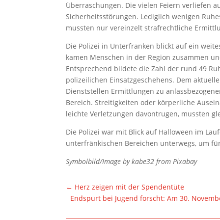
Überraschungen. Die vielen Feiern verliefen a
Sicherheitsstörungen. Lediglich wenigen Ruh
mussten nur vereinzelt strafrechtliche Ermittl
Die Polizei in Unterfranken blickt auf ein weit
kamen Menschen in der Region zusammen und f
Entsprechend bildete die Zahl der rund 49 
polizeilichen Einsatzgeschehens. Dem aktuell
Dienststellen Ermittlungen zu anlassbezogen
Bereich. Streitigkeiten oder körperliche Aus
leichte Verletzungen davontrugen, mussten gl
Die Polizei war mit Blick auf Halloween im Lau
unterfränkischen Bereichen unterwegs, um für
Symbolbild/Image by kabe32 from Pixabay
←
Herz zeigen mit der Spendentüte
Endspurt bei Jugend forscht: Am 30. Novemb