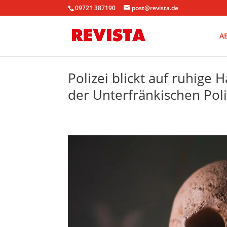
09721 387190
post@revista.de
A
Polizei blickt auf ruhige 
der Unterfränkischen Poli