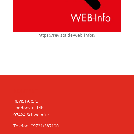
https://revista.de/web-infos/
KONTAKT
REVISTA e.K.
Londonstr. 14b
97424 Schweinfurt
Telefon: 09721/387190