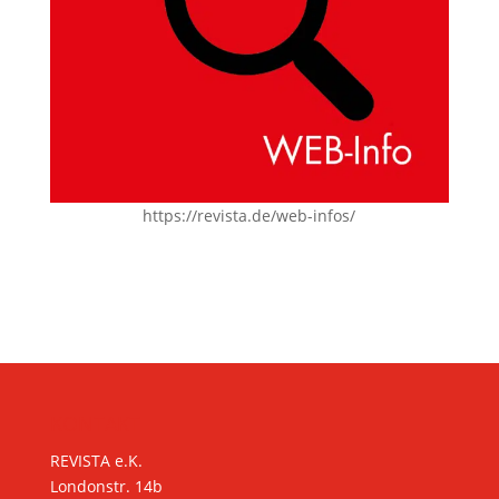
https://revista.de/web-infos/
KONTAKT
REVISTA e.K.
Londonstr. 14b