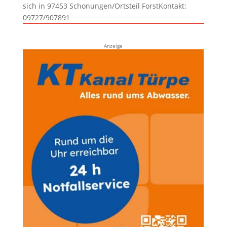
sich in 97453 Schonungen/Ortsteil ForstKontakt:
09727/907891
Anzeige