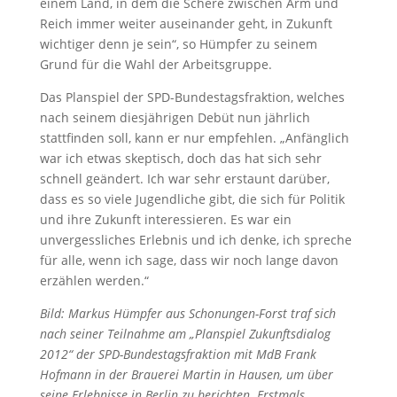
einem Land, in dem die Schere zwischen Arm und
Reich immer weiter auseinander geht, in Zukunft
wichtiger denn je sein“, so Hümpfer zu seinem
Grund für die Wahl der Arbeitsgruppe.
Das Planspiel der SPD-Bundestagsfraktion, welches
nach seinem diesjährigen Debüt nun jährlich
stattfinden soll, kann er nur empfehlen. „Anfänglich
war ich etwas skeptisch, doch das hat sich sehr
schnell geändert. Ich war sehr erstaunt darüber,
dass es so viele Jugendliche gibt, die sich für Politik
und ihre Zukunft interessieren. Es war ein
unvergessliches Erlebnis und ich denke, ich spreche
für alle, wenn ich sage, dass wir noch lange davon
erzählen werden.“
Bild: Markus Hümpfer aus Schonungen-Forst traf sich
nach seiner Teilnahme am „Planspiel Zukunftsdialog
2012“ der SPD-Bundestagsfraktion mit MdB Frank
Hofmann in der Brauerei Martin in Hausen, um über
seine Erlebnisse in Berlin zu berichten. Erstmals