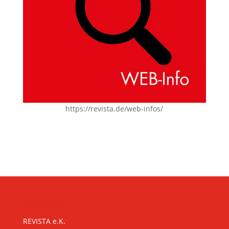
https://revista.de/web-infos/
KONTAKT
REVISTA e.K.