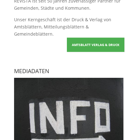
REVISTA ist seit 50 Jahren zuverlässiger Partner für
Gemeinden, Städte und Kommunen.
Unser Kerngeschäft ist der
Druck & Verlag von
Amtsblättern, Mitteilungsblättern &
Gemeindeblättern
.
AMTSBLATT VERLAG & DRUCK
MEDIADATEN