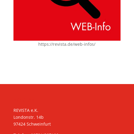
https://revista.de/web-infos/
KONTAKT
REVISTA e.K.
Londonstr. 14b
97424 Schweinfurt