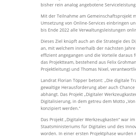
bisher rein analog angebotene Serviceleistunge
Mit der Teilnahme am Gemeinschaftsprojekt mö
Umsetzung von Online-Services einbringen un
bis Ende 2022 alle Verwaltungsleistungen onlin
Dieses Ziel knüpft auch an die Strategie des 
an, mit welchem innerhalb der nächsten Jahre 
effizient angegangen und die Vorteile daraus f
das Projektteam, bestehend aus Felix Grohmann 
Projektleitung) und Thomas Nixel, verantwortli
Landrat Florian Töpper betont: „Die digitale T
gewaltige Herausforderung aber auch Chance d
abhängt. Das Projekt „Digitaler Werkzeugkasten
Digitalisierung, in dem getreu dem Motto „Von
konzipiert werden.“
Das Projekt „Digitaler Werkzeugkasten“ war i
Staatsministeriums für Digitales und des Inno
worden. In einer ersten Projektphase wurden m