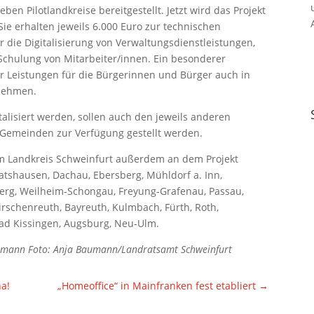
ben Pilotlandkreise bereitgestellt. Jetzt wird das Projekt
ie erhalten jeweils 6.000 Euro zur technischen
r die Digitalisierung von Verwaltungsdienstleistungen,
Schulung von Mitarbeiter/innen. Ein besonderer
er Leistungen für die Bürgerinnen und Bürger auch in
rnehmen.
talisiert werden, sollen auch den jeweils anderen
 Gemeinden zur Verfügung gestellt werden.
em Landkreis Schweinfurt außerdem an dem Projekt
ratshausen, Dachau, Ebersberg, Mühldorf a. Inn,
rg, Weilheim-Schongau, Freyung-Grafenau, Passau,
rschenreuth, Bayreuth, Kulmbach, Fürth, Roth,
d Kissingen, Augsburg, Neu-Ulm.
Grohmann Foto: Anja Baumann/Landratsamt Schweinfurt
a!
„Homeoffice“ in Mainfranken fest etabliert
→