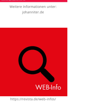
Weitere Informationen unter:
johanniter.de
https://revista.de/web-infos/