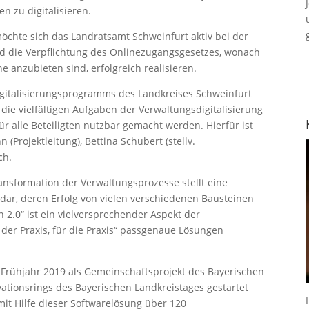
n zu digitalisieren.
chte sich das Landratsamt Schweinfurt aktiv bei der
d die Verpflichtung des Onlinezugangsgesetzes, wonach
e anzubieten sind, erfolgreich realisieren.
Digitalisierungsprogramms des Landkreises Schweinfurt
die vielfältigen Aufgaben der Verwaltungsdigitalisierung
ür alle Beteiligten nutzbar gemacht werden. Hierfür ist
(Projektleitung), Bettina Schubert (stellv.
ch.
ransformation der Verwaltungsprozesse stellt eine
ar, deren Erfolg von vielen verschiedenen Bausteinen
 2.0“ ist ein vielversprechender Aspekt der
 der Praxis, für die Praxis“ passgenaue Lösungen
m Frühjahr 2019 als Gemeinschaftsprojekt des Bayerischen
vationsrings des Bayerischen Landkreistages gestartet
it Hilfe dieser Softwarelösung über 120