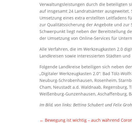
Verwaltungsleistungen durch die beteiligten sie
auf insgesamt 24 Landratsämter ausgeweitet. S
Umsetzung eines extra erstellten Leitfadens fü
zur Qualitätssicherung der Angebote und zur 
Schwerpunkt liegt neben der Bereitstellung d
der Umsetzung von Online-Services für Unte
Alle Verfahren, die im Werkzeugkasten 2.0 digi
Landkreisen sowie interessierten Städten und
Folgende Landkreise beteiligen sich neben d
„Digitaler Werkzeugkasten 2.0“: Bad Tölz-Wolf
Neuburg-Schrobenhausen, Rosenheim, Starnbe
Cham, Neustadt a.d. Waldnaab, Regensburg, Ti
Weißenburg-Gunzenhausen, Aschaffenburg, Ba
Im Bild, von links: Bettina Schubert und Felix 
←
Bewegung ist wichtig – auch während Coron