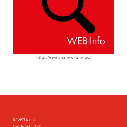
https://revista.de/web-infos/
KONTAKT
REVISTA e.K.
Londonstr. 14b