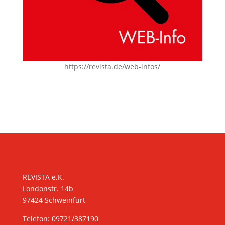
https://revista.de/web-infos/
KONTAKT
REVISTA e.K.
Londonstr. 14b
97424 Schweinfurt
Telefon: 09721/387190