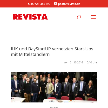
09721 387190
post@revista.de
IHK und BayStartUP vernetzten Start-Ups
mit Mittelständlern
vom 21.10.2016 - 10:10 Uhr
Anzeige