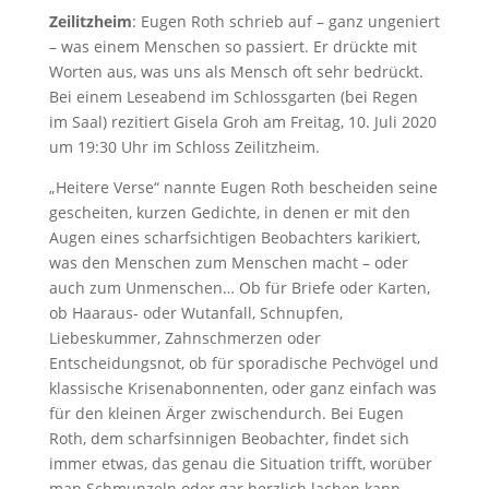
Zeilitzheim
: Eugen Roth schrieb auf – ganz ungeniert
– was einem Menschen so passiert. Er drückte mit
Worten aus, was uns als Mensch oft sehr bedrückt.
Bei einem Leseabend im Schlossgarten (bei Regen
im Saal) rezitiert Gisela Groh am Freitag, 10. Juli 2020
um 19:30 Uhr im Schloss Zeilitzheim.
„Heitere Verse“ nannte Eugen Roth bescheiden seine
gescheiten, kurzen Gedichte, in denen er mit den
Augen eines scharfsichtigen Beobachters karikiert,
was den Menschen zum Menschen macht – oder
auch zum Unmenschen… Ob für Briefe oder Karten,
ob Haaraus- oder Wutanfall, Schnupfen,
Liebeskummer, Zahnschmerzen oder
Entscheidungsnot, ob für sporadische Pechvögel und
klassische Krisenabonnenten, oder ganz einfach was
für den kleinen Ärger zwischendurch. Bei Eugen
Roth, dem scharfsinnigen Beobachter, findet sich
immer etwas, das genau die Situation trifft, worüber
man Schmunzeln oder gar herzlich lachen kann.