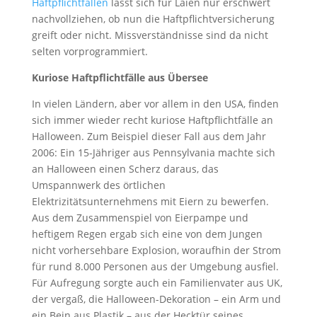
Haftpflichtfällen
lässt sich für Laien nur erschwert
nachvollziehen, ob nun die Haftpflichtversicherung
greift oder nicht. Missverständnisse sind da nicht
selten vorprogrammiert.
Kuriose Haftpflichtfälle aus Übersee
In vielen Ländern, aber vor allem in den USA, finden
sich immer wieder recht kuriose Haftpflichtfälle an
Halloween. Zum Beispiel dieser Fall aus dem Jahr
2006: Ein 15-Jähriger aus Pennsylvania machte sich
an Halloween einen Scherz daraus, das
Umspannwerk des örtlichen
Elektrizitätsunternehmens mit Eiern zu bewerfen.
Aus dem Zusammenspiel von Eierpampe und
heftigem Regen ergab sich eine von dem Jungen
nicht vorhersehbare Explosion, woraufhin der Strom
für rund 8.000 Personen aus der Umgebung ausfiel.
Für Aufregung sorgte auch ein Familienvater aus UK,
der vergaß, die Halloween-Dekoration – ein Arm und
ein Bein aus Plastik – aus der Hecktür seines