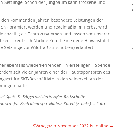
nen-Setzlinge. Schon der Jungbaum kann trockene und
in den kommenden Jahren besondere Leistungen der
i SKF prämiert werden und regelmäßig im Herbst wird
leichzeitig als Team zusammen und lassen vor unserer
en“, freut sich Nadine Korell. Eine neue Hinweistafel
 Setzlinge vor Wildfraß zu schützen) erläutert
iner ebenfalls wiederkehrenden – vierstelligen – Spende
rdem seit vielen Jahren einer der Hauptsponsoren des
gsort für SKF-Beschäftigte in den seinerzeit an der
nungen hatte.
el Spaß: 3. Bürgermeisterin Ayfer Rethschulte,
torin für Zentraleuropa, Nadine Korell (v. links). – Foto
SWmagazin November 2022 ist online
→