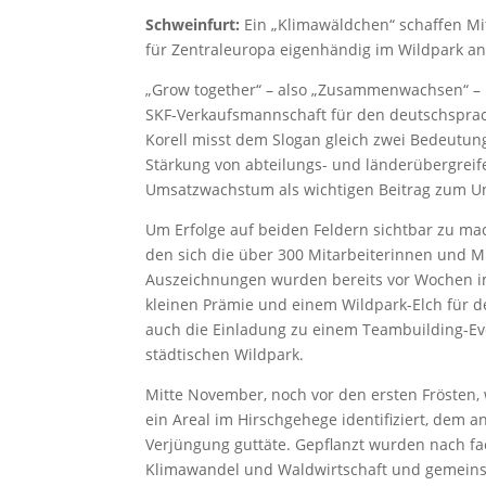
Schweinfurt:
Ein „Klimawäldchen“ schaffen Mi
für Zentraleuropa eigenhändig im Wildpark an
„Grow together“ – also „Zusammenwachsen“ – l
SKF-Verkaufsmannschaft für den deutschsprac
Korell misst dem Slogan gleich zwei Bedeutun
Stärkung von abteilungs- und länderübergrei
Umsatzwachstum als wichtigen Beitrag zum U
Um Erfolge auf beiden Feldern sichtbar zu mac
den sich die über 300 Mitarbeiterinnen und Mi
Auszeichnungen wurden bereits vor Wochen i
kleinen Prämie und einem Wildpark-Elch für d
auch die Einladung zu einem Teambuilding-Ev
städtischen Wildpark.
Mitte November, noch vor den ersten Frösten,
ein Areal im Hirschgehege identifiziert, dem 
Verjüngung guttäte. Gepflanzt wurden nach f
Klimawandel und Waldwirtschaft und gemeinsa