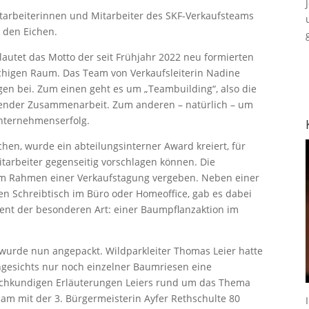
tarbeiterinnen und Mitarbeiter des SKF-Verkaufsteams
 den Eichen.
autet das Motto der seit Frühjahr 2022 neu formierten
higen Raum. Das Team von Verkaufsleiterin Nadine
gen bei. Zum einen geht es um „Teambuilding“, also die
fender Zusammenarbeit. Zum anderen – natürlich – um
nternehmenserfolg.
hen, wurde ein abteilungsinterner Award kreiert, für
tarbeiter gegenseitig vorschlagen können. Die
m Rahmen einer Verkaufstagung vergeben. Neben einer
en Schreibtisch im Büro oder Homeoffice, gab es dabei
ent der besonderen Art: einer Baumpflanzaktion im
 wurde nun angepackt. Wildparkleiter Thomas Leier hatte
angesichts nur noch einzelner Baumriesen eine
achkundigen Erläuterungen Leiers rund um das Thema
m mit der 3. Bürgermeisterin Ayfer Rethschulte 80