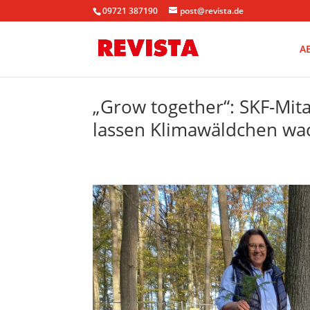
09721 387190
post@revista.de
A
„Grow together“: SKF-Mit
lassen Klimawäldchen wa