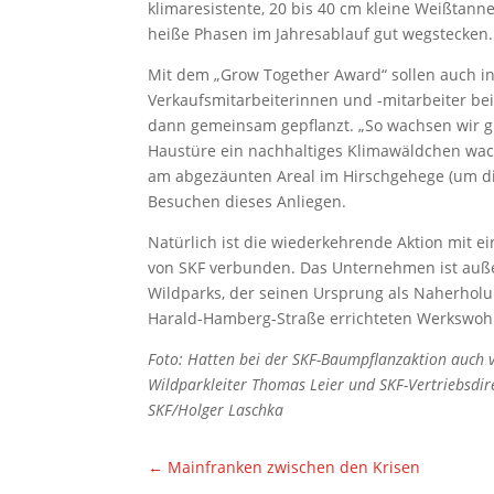
klimaresistente, 20 bis 40 cm kleine Weißtan
heiße Phasen im Jahresablauf gut wegstecken.
Mit dem „Grow Together Award“ sollen auch 
Verkaufsmitarbeiterinnen und -mitarbeiter be
dann gemeinsam gepflanzt. „So wachsen wir g
Haustüre ein nachhaltiges Klimawäldchen wachs
am abgezäunten Areal im Hirschgehege (um die
Besuchen dieses Anliegen.
Natürlich ist die wiederkehrende Aktion mit e
von SKF verbunden. Das Unternehmen ist auße
Wildparks, der seinen Ursprung als Naherholun
Harald-Hamberg-Straße errichteten Werkswoh
Foto: Hatten bei der SKF-Baumpflanzaktion auch vi
Wildparkleiter Thomas Leier und SKF-Vertriebsdirek
SKF/Holger Laschka
←
Mainfranken zwischen den Krisen