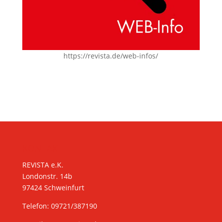
https://revista.de/web-infos/
KONTAKT
REVISTA e.K.
Londonstr. 14b
97424 Schweinfurt
Telefon: 09721/387190