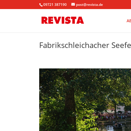
09721 387190
post@revista.de
A
Fabrikschleichacher Seef