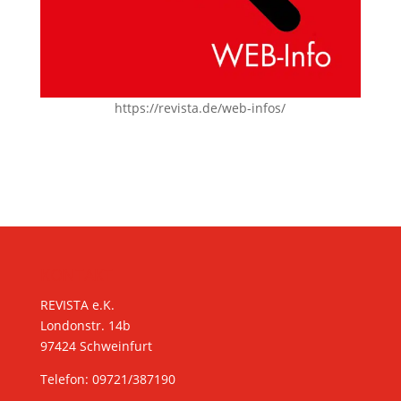
https://revista.de/web-infos/
KONTAKT
REVISTA e.K.
Londonstr. 14b
97424 Schweinfurt
Telefon: 09721/387190