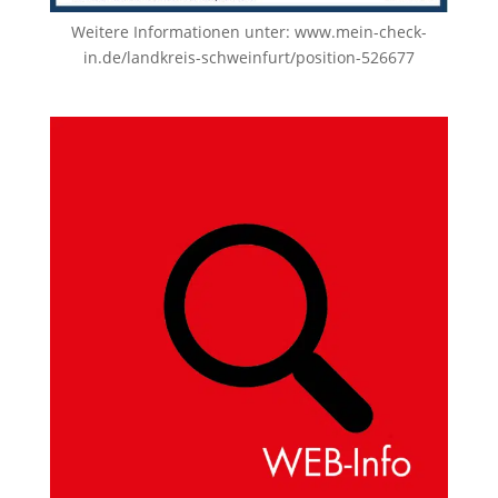
Weitere Informationen unter:
www.mein-check-
in.de/landkreis-schweinfurt/position-526677