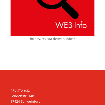
https://revista.de/web-infos/
KONTAKT
REVISTA e.K.
Londonstr. 14b
97424 Schweinfurt