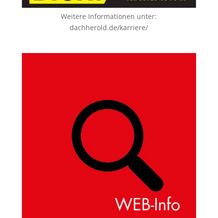
Weitere Informationen unter:
dachherold.de/karriere/