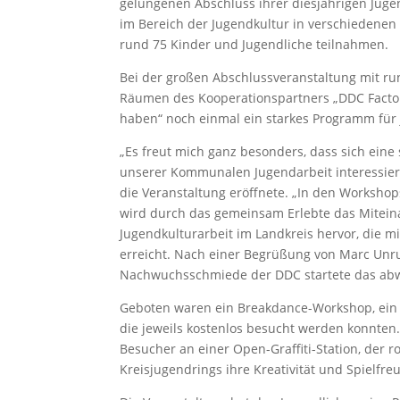
gelungenen Abschluss ihrer diesjährigen Juge
im Bereich der Jugendkultur in verschiedenen
rund 75 Kinder und Jugendliche teilnahmen.
Bei der großen Abschlussveranstaltung mit ru
Räumen des Kooperationspartners „DDC Facto
haben“ noch einmal ein starkes Programm fü
„Es freut mich ganz besonders, dass sich ein
unserer Kommunalen Jugendarbeit interessiert 
die Veranstaltung eröffnete. „In den Worksho
wird durch das gemeinsam Erlebte das Mitein
Jugendkulturarbeit im Landkreis hervor, die 
erreicht. Nach einer Begrüßung von Marc Unru
Nachwuchsschmiede der DDC startete das ab
Geboten waren ein Breakdance-Workshop, ein
die jeweils kostenlos besucht werden konnte
Besucher an einer Open-Graffiti-Station, der 
Kreisjugendrings ihre Kreativität und Spielfre