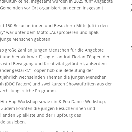
ndkultur-Reihe. Insgesamt wurden in 2025 fünf Angebote
 Gemeinden vor Ort organisiert, an denen insgesamt
nd 150 Besucherinnen und Besuchern Mitte Juli in den
ry“ war unter dem Motto „Ausprobieren und Spaß
r junge Menschen geboten.
e so große Zahl an jungen Menschen für die Angebote
und hier aktiv wird“, sagte Landrat Florian Töpper, der
ps wird Bewegung und Kreativität gefördert, außerdem
ander gestärkt.“ Töpper hob die Bedeutung der
mit jährlich wechselnden Themen die jungen Menschen
h (DDC Factory) und zwei kurzen Showauftritten aus der
wechslungsreiche Programm.
 Hip-Hop-Workshop sowie ein K-Pop Dance-Workshop,
n. Zudem konnten die jungen Besucherinnen und
rollenden Spielkiste und der Hüpfburg des
ude ausleben.