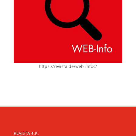
https://revista.de/web-infos/
KONTAKT
REVISTA e.K.