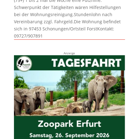
(75+) 1 bis 2 mal die Woche eine Putzhilfe.
Schwerpunkt der Tätigkeiten wären Hilfestellungen
bei der Wohnungsreinigung.Stundenlohn nach
Vereinbarung zzgl. Fahrgeld.Die Wohnung befindet
sich in 97453 Schonungen/Ortsteil ForstKontakt:
09727/907891
Anzeige