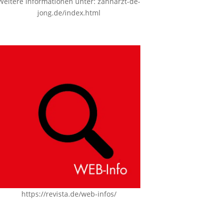
Weitere Informationen unter:
zahnarzt-de-
jong.de/index.html
https://revista.de/web-infos/