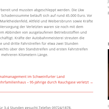
hrbereit und mussten abgeschleppt werden. Die Lkw
ie Schadenssumme beläuft sich auf rund 45.000 Euro. Vor
Marktheidenfeld, Altfeld und Weibersbrunn sowie Kräfte
 Versorgung der Verletzten waren sie noch mit dem
 dem Abbinden von ausgelaufenen Betriebsstoffen und
chäftigt. Kräfte der Autobahnmeisterei streuten die
te und dritte Fahrstreifen für etwa zwei Stunden
chts über den Standstreifen und ersten Fahrstreifen
von mehreren Kilometern Länge.
gionalmanagement im Schweinfurter Land
rfamilienhaus – 95-Jährige durch Rauchgase verletzt
→
für 3-4 Stunden gesucht.Telefon 09724/1878.