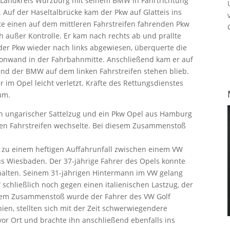
m Landkreis Würzburg mit seinem BMW in Fahrtrichtung
. Auf der Haseltalbrücke kam der Pkw auf Glatteis ins
te einen auf dem mittleren Fahrstreifen fahrenden Pkw
außer Kontrolle. Er kam nach rechts ab und prallte
der Pkw wieder nach links abgewiesen, überquerte die
tonwand in der Fahrbahnmitte. Anschließend kam er auf
nd der BMW auf dem linken Fahrstreifen stehen blieb.
m Opel leicht verletzt. Kräfte des Rettungsdienstes
um.
ein ungarischer Sattelzug und ein Pkw Opel aus Hamburg
le den Fahrstreifen wechselte. Bei diesem Zusammenstoß
u zu einem heftigen Auffahrunfall zwischen einem VW
s Wiesbaden. Der 37-jährige Fahrer des Opels konnte
anhalten. Seinem 31-jährigen Hintermann im VW gelang
 schließlich noch gegen einen italienischen Lastzug, der
iesem Zusammenstoß wurde der Fahrer des VW Golf
hien, stellten sich mit der Zeit schwerwiegendere
or Ort und brachte ihn anschließend ebenfalls ins