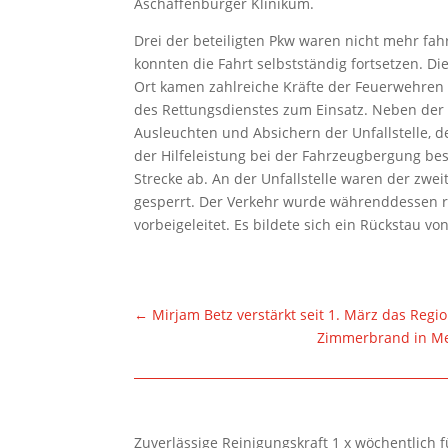
Aschaffenburger Klinikum.
Drei der beteiligten Pkw waren nicht mehr fa
konnten die Fahrt selbstständig fortsetzen. D
Ort kamen zahlreiche Kräfte der Feuerwehren 
des Rettungsdienstes zum Einsatz. Neben der
Ausleuchten und Absichern der Unfallstelle,
der Hilfeleistung bei der Fahrzeugbergung bes
Strecke ab. An der Unfallstelle waren der zwei
gesperrt. Der Verkehr wurde währenddessen re
vorbeigeleitet. Es bildete sich ein Rückstau 
←
Mirjam Betz verstärkt seit 1. März das Re
Zimmerbrand in Meh
Zuverlässige Reinigungskraft 1 x wöchentlich 