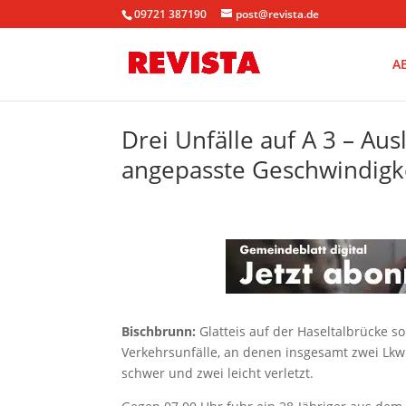
09721 387190
post@revista.de
A
Drei Unfälle auf A 3 – Aus
angepasste Geschwindigke
Bischbrunn:
Glatteis auf der Haseltalbrücke 
Verkehrsunfälle, an denen insgesamt zwei Lkw
schwer und zwei leicht verletzt.