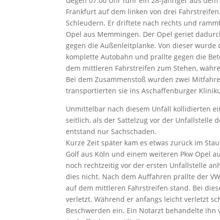
Gegen 07.00 Uhr fuhr ein 28-Jähriger aus de
Frankfurt auf dem linken von drei Fahrstreifen
Schleudern. Er driftete nach rechts und ramm
Opel aus Memmingen. Der Opel geriet dadurch 
gegen die Außenleitplanke. Von dieser wurde 
komplette Autobahn und prallte gegen die Be
dem mittleren Fahrstreifen zum Stehen, währe
Bei dem Zusammenstoß wurden zwei Mitfahrer i
transportierten sie ins Aschaffenburger Klinik
Unmittelbar nach diesem Unfall kollidierten 
seitlich, als der Sattelzug vor der Unfallstel
entstand nur Sachschaden.
Kurze Zeit später kam es etwas zurück im Sta
Golf aus Köln und einem weiteren Pkw Opel au
noch rechtzeitig vor der ersten Unfallstelle 
dies nicht. Nach dem Auffahren prallte der VW
auf dem mittleren Fahrstreifen stand. Bei d
verletzt. Während er anfangs leicht verletzt sc
Beschwerden ein. Ein Notarzt behandelte ihn v