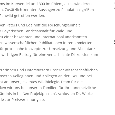
ms im Karwendel und 300 im Chiemgau, sowie deren
n. Zusätzlich konnten Aussagen zu Populationsgrößen
 Rehwild getroffen werden.
en Peters und Edelhoff die Forschungseinheit
r Bayerischen Landesanstalt für Wald und
 zu einer bekannten und international anerkannten
hen wissenschaftlichen Publikationen in renommierten
h für praxisnahe Konzepte zur Umsetzung und Akzeptanz
n wichtigen Beitrag für eine versachlichte Diskussion zum
ützerinnen und Unterstützern unserer wissenschaftlichen
 unseren Kolleginnen und Kollegen an der LWF und bei
eht an unser gesamtes Wildbiologie-Team für die
en wir uns bei unseren Familien für ihre unersetzliche
ändnis in heißen Projektphasen“, schlossen Dr. Wibke
de zur Preisverleihung ab.