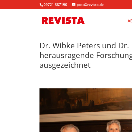
09721 387190
post@revista.de
A
Dr. Wibke Peters und Dr. 
herausragende Forschun
ausgezeichnet