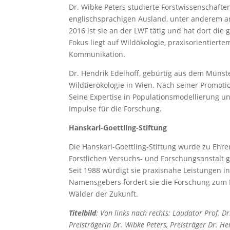
Dr. Wibke Peters studierte Forstwissenschafte
englischsprachigen Ausland, unter anderem an 
2016 ist sie an der LWF tätig und hat dort die
Fokus liegt auf Wildökologie, praxisorientier
Kommunikation.
Dr. Hendrik Edelhoff, gebürtig aus dem Münste
Wildtierökologie in Wien. Nach seiner Promoti
Seine Expertise in Populationsmodellierung u
Impulse für die Forschung.
Hanskarl-Goettling-Stiftung
Die Hanskarl-Goettling-Stiftung wurde zu Ehre
Forstlichen Versuchs- und Forschungsanstalt g
Seit 1988 würdigt sie praxisnahe Leistungen i
Namensgebers fördert sie die Forschung zum E
Wälder der Zukunft.
Titelbild
: Von links nach rechts: Laudator Prof. D
Preisträgerin Dr. Wibke Peters, Preisträger Dr. 