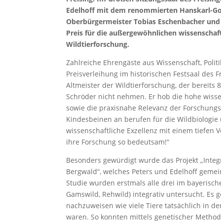
Edelhoff mit dem renommierten Hanskarl-Goe
Oberbürgermeister Tobias Eschenbacher und S
Preis für die außergewöhnlichen wissenschaft
Wildtierforschung.
Zahlreiche Ehrengäste aus Wissenschaft, Polit
Preisverleihung im historischen Festsaal des Fr
Altmeister der Wildtierforschung, der bereits 
Schröder nicht nehmen. Er hob die hohe wissen
sowie die praxisnahe Relevanz der Forschungsa
Kindesbeinen an berufen für die Wildbiologie 
wissenschaftliche Exzellenz mit einem tiefe
ihre Forschung so bedeutsam!“
Besonders gewürdigt wurde das Projekt „Integ
Bergwald“, welches Peters und Edelhoff gemein
Studie wurden erstmals alle drei im bayeris
Gamswild, Rehwild) integrativ untersucht. Es 
nachzuweisen wie viele Tiere tatsächlich in
waren. So konnten mittels genetischer Method