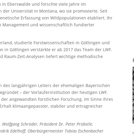
n in Eberswalde und forschte viele Jahre im
der Universität in Montana, wo sie promovierte. Seit
 genetische Erfassung von Wildpopulationen etabliert. Ihr
tem Management und wissenschaftlich fundierter
rland, studierte Forstwissenschaften in Göttingen und
on in Göttingen verstärkte er ab 2017 das Team der LWF.
nd Raum-Zeit-Analysen liefert wichtige methodische
n des langjährigen Leiters der ehemaligen Bayerischen
egründet – der Vorläuferinstitution der heutigen LWF.
n der angewandten forstlichen Forschung. Im Sinne ihres
rhalt klimaangepasster, stabiler und ertragreicher
r. Wolfgang Schröder, Präsident Dr. Peter Pröbstle,
Hendrik Edelhoff, Oberbürgermeister Tobias Eschenbacher