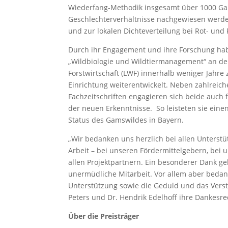
Wiederfang-Methodik insgesamt über 1000 Ga
Geschlechterverhältnisse nachgewiesen werde
und zur lokalen Dichteverteilung bei Rot- und
Durch ihr Engagement und ihre Forschung hab
„Wildbiologie und Wildtiermanagement“ an de
Forstwirtschaft (LWF) innerhalb weniger Jahre
Einrichtung weiterentwickelt. Neben zahlreic
Fachzeitschriften engagieren sich beide auc
der neuen Erkenntnisse. So leisteten sie eine
Status des Gamswildes in Bayern.
„Wir bedanken uns herzlich bei allen Unterst
Arbeit – bei unseren Fördermittelgebern, bei
allen Projektpartnern. Ein besonderer Dank g
unermüdliche Mitarbeit. Vor allem aber bedank
Unterstützung sowie die Geduld und das Verst
Peters und Dr. Hendrik Edelhoff ihre Dankesre
Über die Preisträger