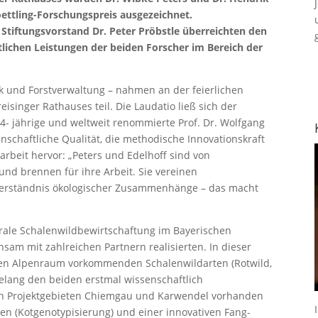
ttling-Forschungspreis ausgezeichnet.
tiftungsvorstand Dr. Peter Pröbstle überreichten den
lichen Leistungen der beiden Forscher im Bereich der
ik und Forstverwaltung – nahmen an der feierlichen
eisinger Rathauses teil. Die Laudatio ließ sich der
84- jährige und weltweit renommierte Prof. Dr. Wolfgang
schaftliche Qualität, die methodische Innovationskraft
rbeit hervor: „Peters und Edelhoff sind von
und brennen für ihre Arbeit. Sie vereinen
n Verständnis ökologischer Zusammenhänge – das macht
rale Schalenwildbewirtschaftung im Bayerischen
sam mit zahlreichen Partnern realisierten. In dieser
chen Alpenraum vorkommenden Schalenwildarten (Rotwild,
gelang den beiden erstmal wissenschaftlich
 den Projektgebieten Chiemgau und Karwendel vorhanden
en (Kotgenotypisierung) und einer innovativen Fang-