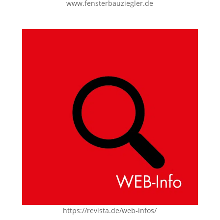
www.fensterbauziegler.de
https://revista.de/web-infos/