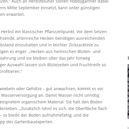
änzen.“ Auch an Herbstblüher sollten Hobbygärtner dabei
ens Mitte September einsetzt, kann unter günstigen
en erwarten.
Herbst ein klassischer Pflanzzeitpunkt. Vor dem Setzen
chsende, artenreiche Hecken benötigen ausreichenden
Abstand einzuhalten und in leichter Zickzacklinie zu
ögen es enger. „Hecken aus heimischen Blüten- und
Nahrung und sie bleiben über das Jahr hinweg
uger Auswahl lassen sich Blütezeiten und Fruchtreife so
rofitieren.“
zwiebeln oder Gehölze – gut anwachsen, kommt es vor
de Wasserversorgung an. Damit Wasser nicht unnötig
geeignetem organischem Material. Sie hält den Boden
enleben. „Zusätzlich lohnt es sich, die Oberfläche flach
– so bleibt der Boden aufnahmefähig, und die
 Tipp des Gartenbauexperten.