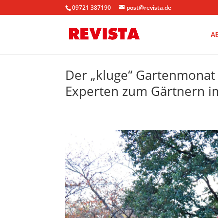
09721 387190
post@revista.de
A
Der „kluge“ Gartenmonat
Experten zum Gärtnern i