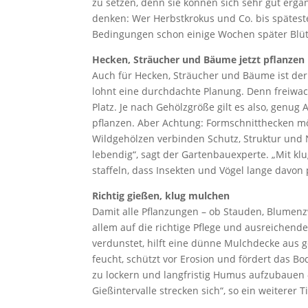
zu setzen, denn sie können sich sehr gut erg
denken: Wer Herbstkrokus und Co. bis spätest
Bedingungen schon einige Wochen später Blüt
Hecken, Sträucher und Bäume jetzt pflanzen
Auch für Hecken, Sträucher und Bäume ist der 
lohnt eine durchdachte Planung. Denn freiwa
Platz. Je nach Gehölzgröße gilt es also, genug 
pflanzen. Aber Achtung: Formschnitthecken m
Wildgehölzen verbinden Schutz, Struktur und 
lebendig“, sagt der Gartenbauexperte. „Mit kl
staffeln, dass Insekten und Vögel lange davon p
Richtig gießen, klug mulchen
Damit alle Pflanzungen – ob Stauden, Blumen
allem auf die richtige Pflege und ausreichen
verdunstet, hilft eine dünne Mulchdecke aus 
feucht, schützt vor Erosion und fördert das Bod
zu lockern und langfristig Humus aufzubauen 
Gießintervalle strecken sich“, so ein weiterer