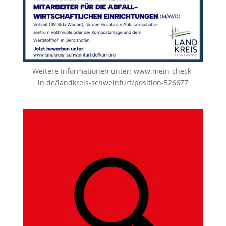
Weitere Informationen unter:
www.mein-check-
in.de/landkreis-schweinfurt/position-526677