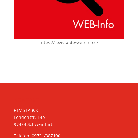
https://revista.de/web-infos/
KONTAKT
REVISTA e.K.
Londonstr. 14b
97424 Schweinfurt
Telefon: 09721/387190