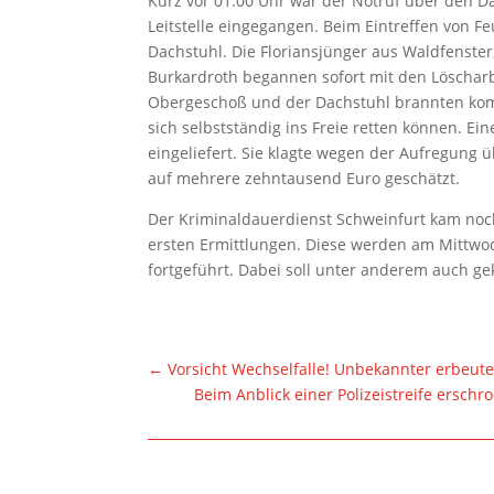
Kurz vor 01:00 Uhr war der Notruf über den D
Leitstelle eingegangen. Beim Eintreffen von 
Dachstuhl. Die Floriansjünger aus Waldfenster
Burkardroth begannen sofort mit den Löscharb
Obergeschoß und der Dachstuhl brannten kom
sich selbstständig ins Freie retten können. Ei
eingeliefert. Sie klagte wegen der Aufregung
auf mehrere zehntausend Euro geschätzt.
Der Kriminaldauerdienst Schweinfurt kam noc
ersten Ermittlungen. Diese werden am Mittwoc
fortgeführt. Dabei soll unter anderem auch 
←
Vorsicht Wechselfalle! Unbekannter erbeut
Beim Anblick einer Polizeistreife ersc