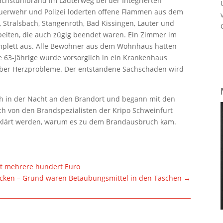
achstuhlbrand im Lauterweg bei der Integrierten
Feuerwehr und Polizei loderten offene Flammen aus dem
, Stralsbach, Stangenroth, Bad Kissingen, Lauter und
eiten, die auch zügig beendet waren. Ein Zimmer im
plett aus. Alle Bewohner aus dem Wohnhaus hatten
ne 63-Jährige wurde vorsorglich in ein Krankenhaus
 über Herzprobleme. Der entstandene Sachschaden wird
h in der Nacht an den Brandort und begann mit den
h von den Brandspezialisten der Kripo Schweinfurt
geklärt werden, warum es zu dem Brandausbruch kam.
et mehrere hundert Euro
hrocken – Grund waren Betäubungsmittel in den Taschen
→