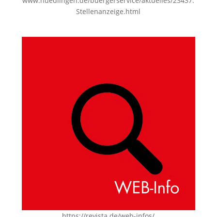
www.nuedlingen.de/buergerservice/aktuelles/23437.
Stellenanzeige.html
https://revista.de/web-infos/