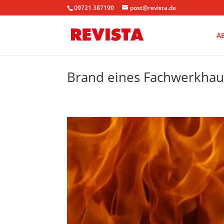
09721 387190
post@revista.de
A
Brand eines Fachwerkhause